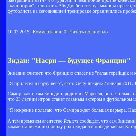
Завтрашний матч 4-го тура Лиги чемпионов против киевског
"канониров", защитник Абу Диаби потянул мышцы пресса, т
футболиста на сегодняшней тренировке ограничились пробе
10.03.2015 |
Комментарии: 0
|
Читать полностью
Зидан: "Насри — будущее Франции"
Зинедин считает, что Францию спасет не "галантерейщик и к
"Я прилетел из будущего", фото Getty Images
22 января 2011, 
Самир, как и сам Зинедин, родом из Марселя, но не только 
что 23-летний игрок станет главным актером в футбольном 
"Я искренне полагаю, что Самира ждет большая карьера. Нас
А тем временем агентство
Reuters
сообщает, что сам Зинеди
комментариями по поводу роли Зидана в победе заявки Катар