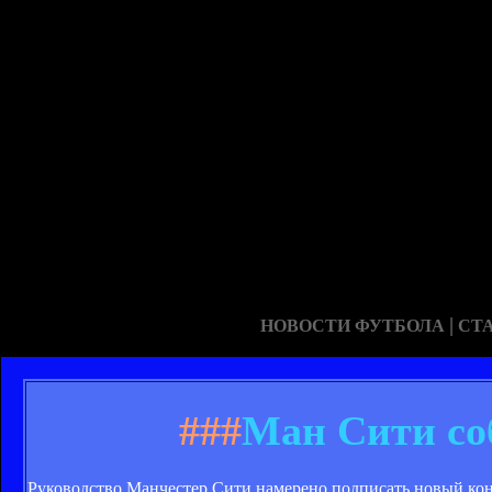
|
НОВОСТИ ФУТБОЛА
СТ
###
Ман Сити со
Руководство Манчестер Сити намерено подписать новый ко