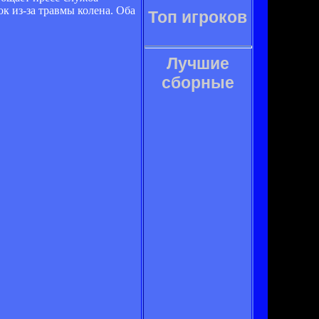
к из-за травмы колена. Оба
Топ игроков
Лучшие
сборные