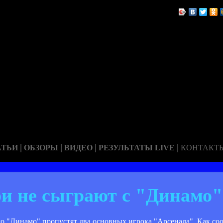
|
|
|
|
АТЬИ
ОБЗОРЫ
ВИДЕО
РЕЗУЛЬТАТЫ LIVE
КОНТАКТ
и не сыграют с "Динамо"
о "Динамо" пропустят два основных игрока "Арсенала". Как со