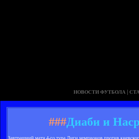
|
НОВОСТИ ФУТБОЛА
СТ
###
Диаби и Наср
Завтрашний матч 4-го тура Лиги чемпионов против киевског