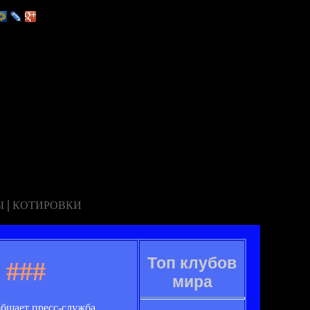
|
Ы
КОТИРОВКИ
Топ клубов
###
мира
общает пресс-служба