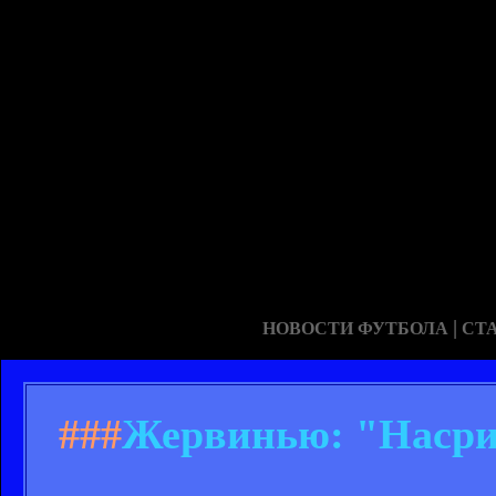
|
НОВОСТИ ФУТБОЛА
СТ
###
Жервинью: "Насри 