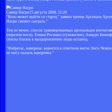
Самир Насри
15 августа 2008, 11:20
"Коло может выйти со старта," заявил тренер Арсенала Арсе
Насри сможет сыграть."
Тем не менее, список травмированных арсенальцев впечатля
(перелом ноги), Томаш Росицки (сухожилие), Амаури Бишофф
списка близок к выздоровлению лишь испанец.
"Фабрегас, наверное, вернется в ответном матче Лиги Чемпио
не могу сказать наверняка."