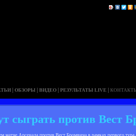
|
|
|
|
АТЬИ
ОБЗОРЫ
ВИДЕО
РЕЗУЛЬТАТЫ LIVE
КОНТАКТ
ут сыграть против Вест Б
ем матче Арсенала против Вест Бромвича в рамках первого тура