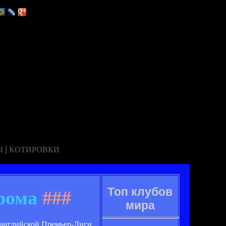
|
Ы
КОТИРОВКИ
Топ клубов
рома
###
мира
 английской Премьер-Лиги.