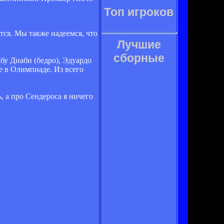
Топ игроков
тся. Мы также надеемся, что
Лучшие
сборные
бу Диаби (бедро), Эдуардо
е в Олимпиаде. Из всего
, а про Сендероса я ничего