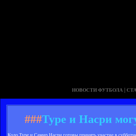
|
НОВОСТИ ФУТБОЛА
СТ
###
Туре и Насри мог
Коло Туре и Самир Насри готовы принять участие в субботн