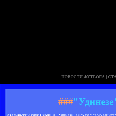
|
НОВОСТИ ФУТБОЛА
СТ
###
"Удинезе
Итальянский клуб Серии А "Удинезе" высказал свою заинте