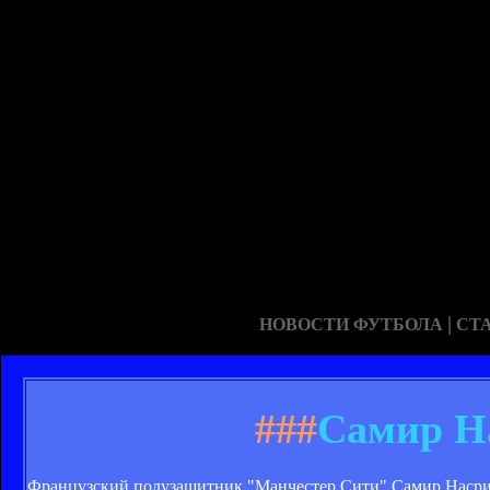
|
НОВОСТИ ФУТБОЛА
СТ
###
Самир Н
Французский полузащитник "Манчестер Сити" Самир Насри 