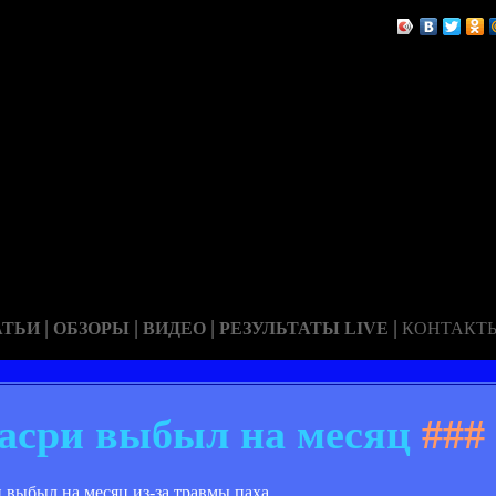
|
|
|
|
АТЬИ
ОБЗОРЫ
ВИДЕО
РЕЗУЛЬТАТЫ LIVE
КОНТАКТ
асри выбыл на месяц
###
выбыл на месяц из-за травмы паха.