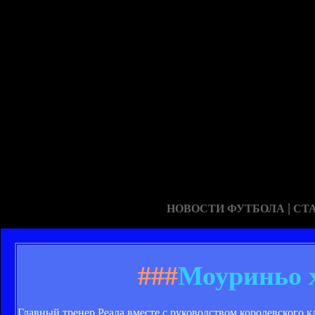
|
НОВОСТИ ФУТБОЛА
СТ
###
Моуриньо х
Главный тренер Реала вместе с руководством королевского 