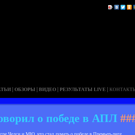
|
|
|
|
АТЬИ
ОБЗОРЫ
ВИДЕО
РЕЗУЛЬТАТЫ LIVE
КОНТАКТ
оворил о победе в АПЛ
##
ре Челси и МЮ, что стал думать о победе в Премьер-лиге.