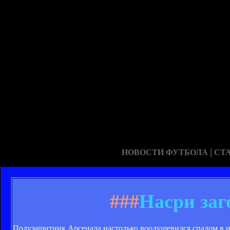
|
НОВОСТИ ФУТБОЛА
СТ
###
Насри заг
Полузащитник Арсенала настолько воодушевился спадом в иг