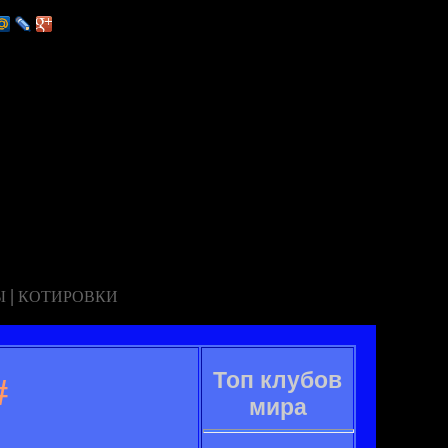
|
Ы
КОТИРОВКИ
Топ клубов
#
мира