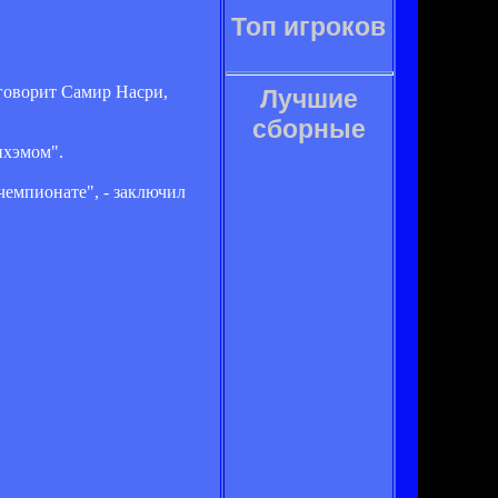
Топ игроков
 говорит Самир Насри,
Лучшие
сборные
нхэмом".
чемпионате", - заключил