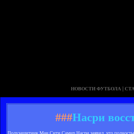
|
НОВОСТИ ФУТБОЛА
СТ
###
Насри восс
Полузащитник Ман Сити Самир Насри заявил, что полностью