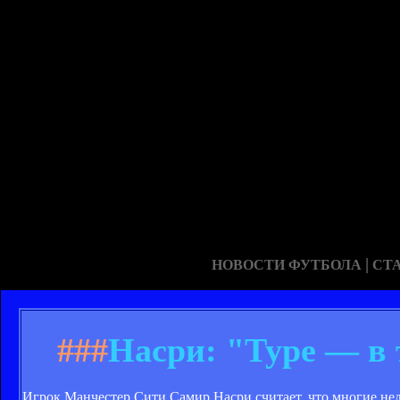
|
НОВОСТИ ФУТБОЛА
СТ
###
Насри: "Туре — в
Игрок Манчестер Сити Самир Насри считает, что многие не