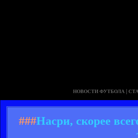
|
НОВОСТИ ФУТБОЛА
СТ
###
Насри, скорее всег