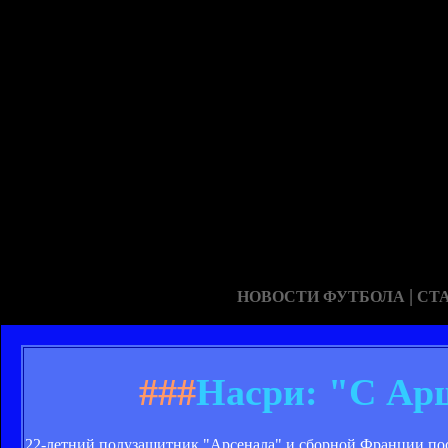
|
НОВОСТИ ФУТБОЛА
СТ
###
Насри: "С Ар
22-летний полузащитник "Арсенала" и сборной Франции по