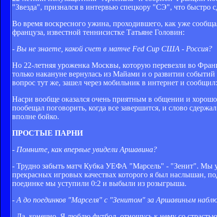
"Звезда", признался в интервью спецкору "СЭ", что быстро
Во время воскресного ужина, проходившего, как уже сообщал
француза, известной теннисистке Татьяне Головин:
- Вы не знаете, какой счет в матче Fed Cup США - Россия?
Но 22-летняя уроженка Москвы, которую перевезли во Франц
только накануне вернулась из Майами и о развитии событий 
вопрос тут же, зашел через мобильник в интернет и сообщил:
Насри вообще оказался очень приятным в общении и хорошо 
пообещал поговорить, когда все завершится, и слово сдержал
вполне бойко.
ПРОСТЫЕ ПАРНИ
- Помните, как впервые увидели Аршавина?
- Трудно забыть матч Кубка УЕФА "Марсель" - "Зенит". Мы у
прекрасных игровых качествах которого я был наслышан, под
поединке мы уступили 0:2 и выбыли из розыгрыша.
- А до поединков "Марселя" с "Зенитом" за Аршавиным набл
- Да, конечно. Я люблю футбол, отношусь к нему со страсть