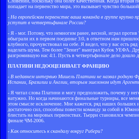
Словении, поскольку она более качественная. Когда вторая 
попадает на первенство мира, это вызывает чувство большой
- На европейском первенстве ваша команда в группе крупно
уступит в четвертьфинале России?
- Я - мог. Потому, что немногим ранее, весной, играл против
обыграли их в первом поединке 3:0, в ответном нам пришлось
клубного, прочувствовал на себе. Я видел, что у вас есть р
наделать шума. Тем более "Зенит" выиграл Кубок УЕФА. Друг
разгромившую нас 4:1. Пусть в четвертьфинале дело дошло 
ПЛАТИНИ НЕДООЦЕНИВАЕТ ФРАНЦИЮ
- В недавнем интервью Мишель Платини не назвал родную Ф
Испании, Бразилии и Англии, вторым эшелоном идут Аргенти
- Я читал слова Платини и могу предположить, почему у нег
натужно. Но когда начинаются финальные турниры, все меня
этом смысле исключение. Мне кажется, ряд наших больших 
достаточно сил, способны повести команду за собой в Южно
блистать на мировых первенствах. Тьерри становился чемпи
финале ЧМ-2006.
- Как относитесь к скандалу вокруг Рибери?