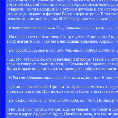
участием сборной России, в которой Аршавин выглядел здор
"Марселе" были наслышаны о русском футболе и его игроках,
что за люди играют в футболе России первые роли. Естестве
невозможно не любить. Зимой 2009 года для меня стало оче
- Какие качества выделили бы у Аршавина, как игрока и лич
- На поле он очень техничен, быстр и умен. А вне поля Анд
экстравагантности - так бы я нас охарактеризовал. Хорошо, ч
- Вы сдружились еще и потому, что ваша подруга Татьяна - 
- Да, это, безусловно, стало важным фактором. Татьяна с Юле
сложно говорить по-английски, и Татьяна ей старалась всяче
Когда вторые половинки хотят проводить побольше времени в
- В России Аршавин считается большим шутником. В Англи
- Да, он очень веселый. Причем ты заранее не можешь предска
сползешь под стол. При походе с ним и Юлей в ресторан мож
- Вы скоро поедете на чемпионат мира, он - нет. По этому
- Нет. Хотя бы потому, что сам еще не уверен, что поеду в 
шуток в адрес Андрея не будет. Наоборот, жаль, что мы не 