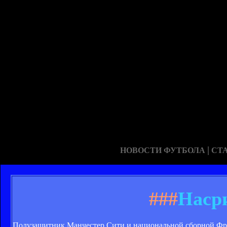
|
НОВОСТИ ФУТБОЛА
СТ
###
Насри
Полузащитник Манчестер Сити и национальной сборной Фр