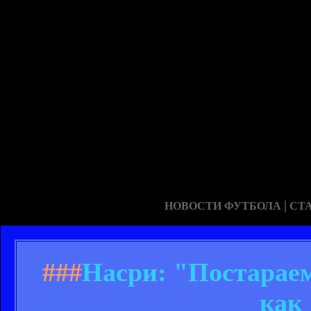
|
НОВОСТИ ФУТБОЛА
СТ
###
Насри: "Постарае
как