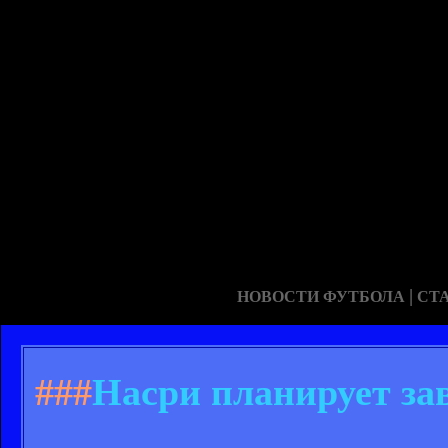
|
НОВОСТИ ФУТБОЛА
СТ
###
Насри планирует за