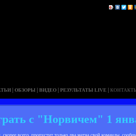
|
|
|
|
АТЬИ
ОБЗОРЫ
ВИДЕО
РЕЗУЛЬТАТЫ LIVE
КОНТАКТ
рать с "Норвичем" 1 янв
орее всего, пропустит только два матча свой команды, сообщает