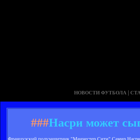
|
НОВОСТИ ФУТБОЛА
СТ
###
Насри может сыг
Французский полузащитник "Манчестер Сити" Самир Насри, ск