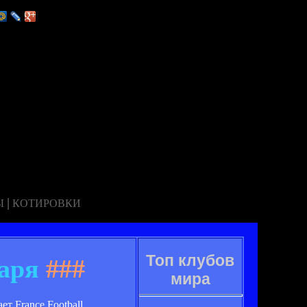
|
Ы
КОТИРОВКИ
Топ клубов
аря
###
мира
 France Football.