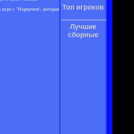
Топ игроков
 игре с "Норвичем", которая
Лучшие
сборные