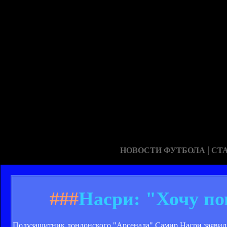
|
НОВОСТИ ФУТБОЛА
СТ
###
Насри: "Хочу по
Полузащитник лондонского "Арсенала" Самир Насри заявил, 