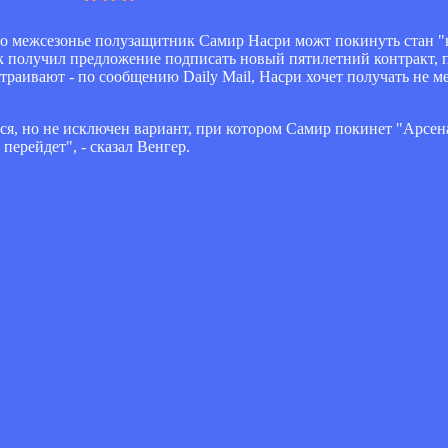
это межсезонье полузащитник Самир Насри можт покинуть стан "
ек получил предложение подписать новый пятилетний контракт, 
раивают - по сообщению Daily Mail, Насри хочет получать не ме
ся, но не исключен вариант, при котором Самир покинет "Арсена
перейдет", - сказал Венгер.