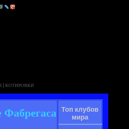
|
Ы
КОТИРОВКИ
Топ клубов
е Фабрегаса
мира