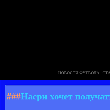
|
НОВОСТИ ФУТБОЛА
СТ
###
Насри хочет получат