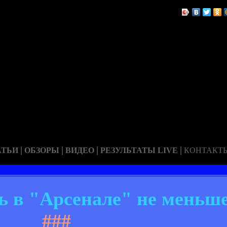
|
|
|
|
АТЬИ
ОБЗОРЫ
ВИДЕО
РЕЗУЛЬТАТЫ LIVE
КОНТАКТ
ь в "Арсенале" не меньш
###