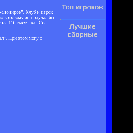
Топ игроков
канониров". Клуб и игрок
по которому он получал бы
нее 110 тысяч, как Сеск
Лучшие
сборные
л". При этом могу с