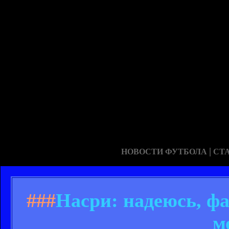
|
НОВОСТИ ФУТБОЛА
СТ
###
Насри: надеюсь, ф
м