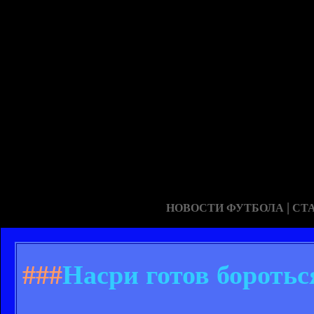
|
НОВОСТИ ФУТБОЛА
СТ
###
Насри готов боротьс