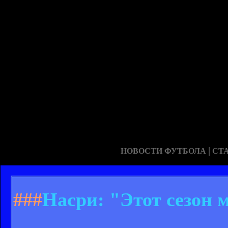
|
НОВОСТИ ФУТБОЛА
СТ
###
Насри: "Этот сезон