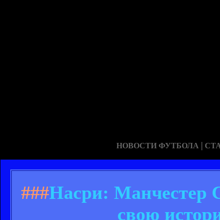
|
НОВОСТИ ФУТБОЛА
СТ
###
Насри: Манчестер С
свою истор