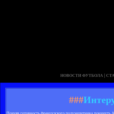
|
НОВОСТИ ФУТБОЛА
СТ
###
Интеру
Почуяв готовность французского полузащитника покинуть Ар