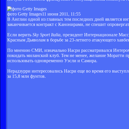
фото Getty Images
11 июня 2011, 11:55
В Англии одной из главных тем последних дней является ин
заканчивается контракт с Канонирами, не спешит опроверга
Если верить
Sky Sport Italia
, президент Интернационале Масс
Красным Дьяволам в борьбе за 23-летнего атакующего хавбе
По мнению СМИ, изначально Насри рассматривался Интером в
покидать миланский клуб. Тем не менее, желание Моратти п
использовать одновременно Уэсли и Самира.
Нерадзурри интересовались Насри еще во время его выступле
за 15,8 млн фунтов.