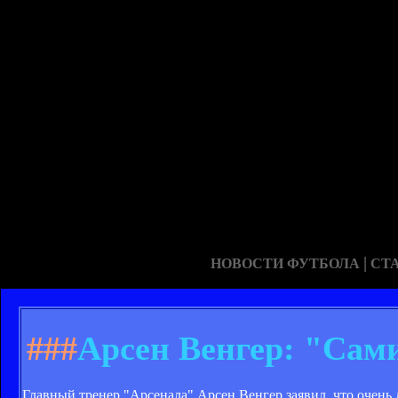
|
НОВОСТИ ФУТБОЛА
СТ
###
Арсен Венгер: "Сам
Главный тренер "Арсенала" Арсен Венгер заявил, что очень