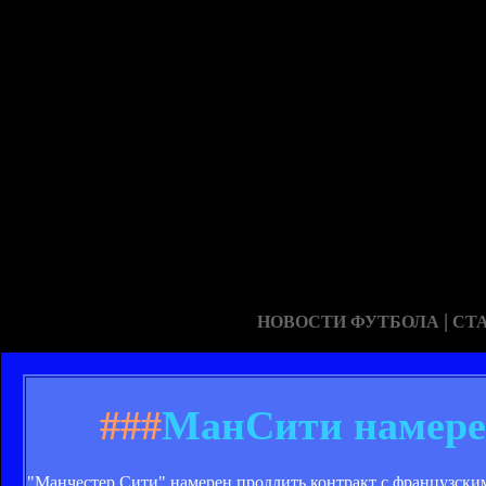
|
НОВОСТИ ФУТБОЛА
СТ
###
МанСити намерен
"Манчестер Сити" намерен продлить контракт с французск