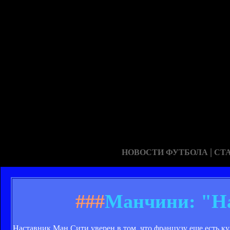
|
НОВОСТИ ФУТБОЛА
СТ
###
Манчини: "На
Наставник Ман Сити уверен в том, что французу еще есть ку