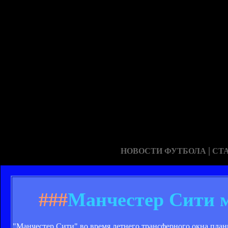
|
НОВОСТИ ФУТБОЛА
СТ
###
Манчестер Сити м
"Манчестер Сити" во время летнего трансферного окна плани